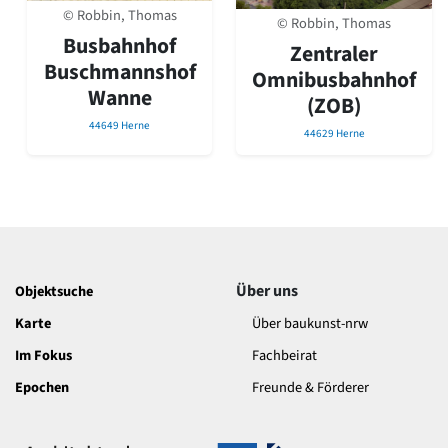
David Chipperfield
© Robbin, Thomas
© Robbin, Thomas
Harald Deilmann
Busbahnhof
Zentraler
Gottfried Böhm
Buschmannshof
Schneider von Esleben
Omnibusbahnhof
Wanne
Peter Behrens
(ZOB)
Auszeichnung vorbildlicher Bauten NRW 2020
44649 Herne
44629 Herne
Big Beautiful Buildings (Großbauten der Nachkriegszeit)
Epochen
Gesamtübersicht...
Gegenwart
Postmoderne
1950er-70er Jahre
Moderne
Über uns
Objektsuche
Reformarchitektur
Karte
Über baukunst-nrw
Jugendstil
Historismus
Im Fokus
Fachbeirat
Klassizismus
Epochen
Freunde & Förderer
Barock
Renaissance
Gotik