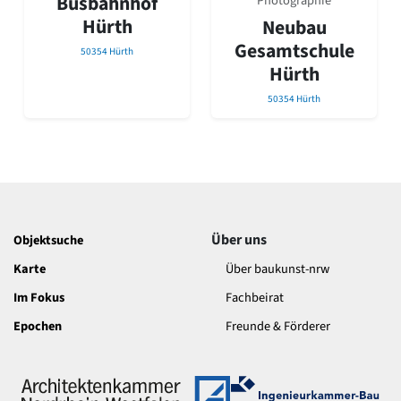
Busbahnhof
Photographie
David Chipperfield
Hürth
Neubau
Harald Deilmann
Gottfried Böhm
Gesamtschule
50354 Hürth
Schneider von Esleben
Hürth
Peter Behrens
50354 Hürth
Auszeichnung vorbildlicher Bauten NRW 2020
Big Beautiful Buildings (Großbauten der Nachkriegszeit)
Epochen
Gesamtübersicht...
Gegenwart
Postmoderne
1950er-70er Jahre
Über uns
Objektsuche
Moderne
Karte
Über baukunst-nrw
Reformarchitektur
Jugendstil
Im Fokus
Fachbeirat
Historismus
Epochen
Freunde & Förderer
Klassizismus
Barock
Renaissance
Gotik