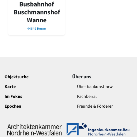
David Chipperfield
Busbahnhof
Harald Deilmann
Buschmannshof
Gottfried Böhm
Wanne
Schneider von Esleben
Peter Behrens
44649 Herne
Auszeichnung vorbildlicher Bauten NRW 2020
Big Beautiful Buildings (Großbauten der Nachkriegszeit)
Epochen
Gesamtübersicht...
Gegenwart
Postmoderne
Über uns
Objektsuche
1950er-70er Jahre
Karte
Über baukunst-nrw
Moderne
Reformarchitektur
Im Fokus
Fachbeirat
Jugendstil
Epochen
Freunde & Förderer
Historismus
Klassizismus
Barock
Renaissance
Gotik