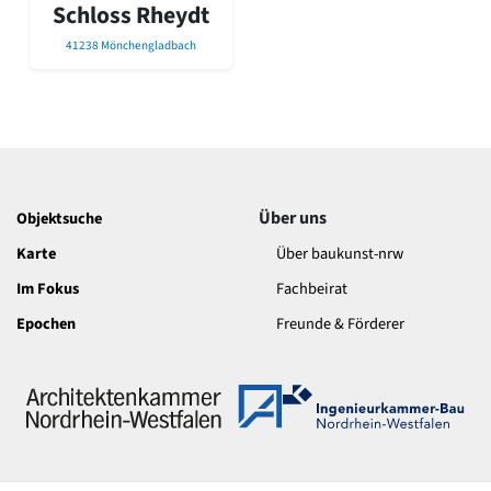
David Chipperfield
Schloss Rheydt
Harald Deilmann
41238 Mönchengladbach
Gottfried Böhm
Schneider von Esleben
Peter Behrens
Auszeichnung vorbildlicher Bauten NRW 2020
Big Beautiful Buildings (Großbauten der Nachkriegszeit)
Epochen
Über uns
Gesamtübersicht...
Objektsuche
Gegenwart
Karte
Über baukunst-nrw
Postmoderne
Im Fokus
Fachbeirat
1950er-70er Jahre
Moderne
Epochen
Freunde & Förderer
Reformarchitektur
Jugendstil
Historismus
Klassizismus
Barock
Renaissance
Gotik