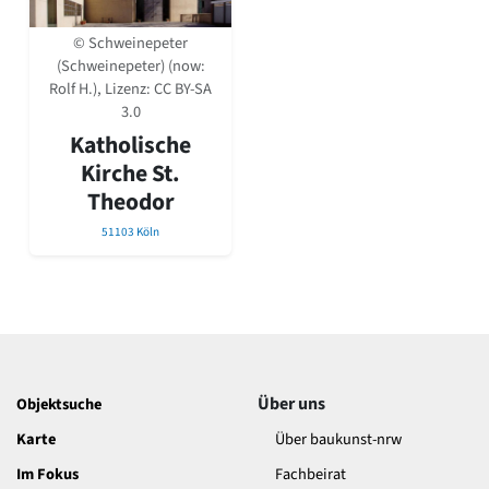
David Chipperfield
Harald Deilmann
© Schweinepeter
Gottfried Böhm
(Schweinepeter) (now:
Schneider von Esleben
Rolf H.), Lizenz:
CC BY-SA
Peter Behrens
3.0
Auszeichnung vorbildlicher Bauten NRW 2020
Katholische
Big Beautiful Buildings (Großbauten der Nachkriegszeit)
Kirche St.
Epochen
Theodor
Gesamtübersicht...
51103 Köln
Gegenwart
Postmoderne
1950er-70er Jahre
Moderne
Reformarchitektur
Jugendstil
Historismus
Über uns
Objektsuche
Klassizismus
Barock
Karte
Über baukunst-nrw
Renaissance
Im Fokus
Fachbeirat
Gotik