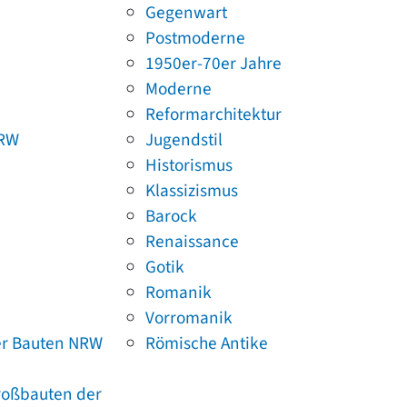
Gegenwart
Postmoderne
1950er-70er Jahre
Moderne
Reformarchitektur
NRW
Jugendstil
Historismus
Klassizismus
Barock
Renaissance
Gotik
Romanik
Vorromanik
er Bauten NRW
Römische Antike
Großbauten der