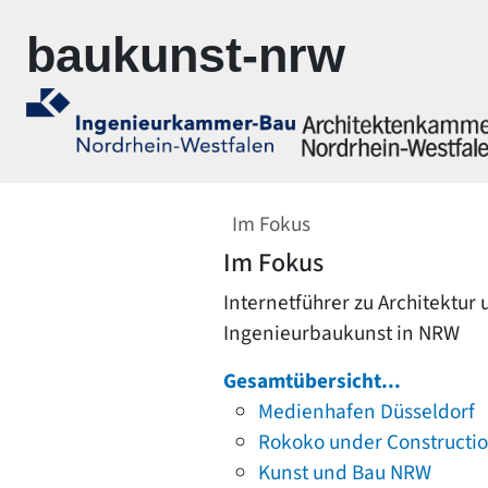
Zur Navigation springen
Zum Inhalt springen
baukunst-nrw
Im Fokus
Im Fokus
Internetführer zu Architektur
Ingenieurbaukunst in NRW
Gesamtübersicht...
Medienhafen Düsseldorf
Rokoko under Constructi
Kunst und Bau NRW