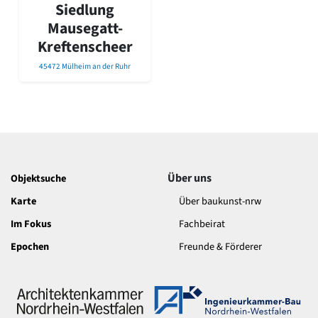
David Chipperfield
Siedlung
Harald Deilmann
Mausegatt-
Gottfried Böhm
Kreftenscheer
Schneider von Esleben
Peter Behrens
45472 Mülheim an der Ruhr
Auszeichnung vorbildlicher Bauten NRW 2020
Big Beautiful Buildings (Großbauten der Nachkriegszeit)
Epochen
Gesamtübersicht...
Gegenwart
Postmoderne
Über uns
Objektsuche
1950er-70er Jahre
Karte
Über baukunst-nrw
Moderne
Reformarchitektur
Im Fokus
Fachbeirat
Jugendstil
Epochen
Freunde & Förderer
Historismus
Klassizismus
Barock
Renaissance
Gotik