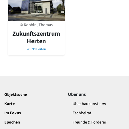
David Chipperfield
Harald Deilmann
Gottfried Böhm
Schneider von Esleben
© Robbin, Thomas
Peter Behrens
Zukunftszentrum
Auszeichnung vorbildlicher Bauten NRW 2020
Herten
Big Beautiful Buildings (Großbauten der Nachkriegszeit)
Epochen
45699 Herten
Gesamtübersicht...
Gegenwart
Postmoderne
1950er-70er Jahre
Moderne
Reformarchitektur
Über uns
Objektsuche
Jugendstil
Historismus
Karte
Über baukunst-nrw
Klassizismus
Im Fokus
Fachbeirat
Barock
Renaissance
Epochen
Freunde & Förderer
Gotik