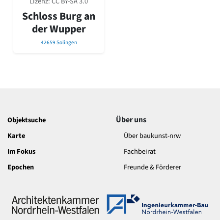
Lizenz:
CC BY-SA 3.0
David Chipperfield
Schloss Burg an
Harald Deilmann
Gottfried Böhm
der Wupper
Schneider von Esleben
42659 Solingen
Peter Behrens
Auszeichnung vorbildlicher Bauten NRW 2020
Big Beautiful Buildings (Großbauten der Nachkriegszeit)
Epochen
Gesamtübersicht...
Gegenwart
Postmoderne
Über uns
Objektsuche
1950er-70er Jahre
Karte
Über baukunst-nrw
Moderne
Im Fokus
Fachbeirat
Reformarchitektur
Jugendstil
Epochen
Freunde & Förderer
Historismus
Klassizismus
Barock
Renaissance
Gotik