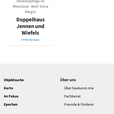
Denkmalpflege im
David Chipperfield
Rheinland - Wolf, Silvia
Harald Deilmann
Margrit
Gottfried Böhm
Doppelhaus
Schneider von Esleben
Peter Behrens
Jennen und
Auszeichnung vorbildlicher Bauten NRW 2020
Wiefels
Big Beautiful Buildings (Großbauten der Nachkriegszeit)
47906 Kempen
Epochen
Gesamtübersicht...
Gegenwart
Postmoderne
1950er-70er Jahre
Moderne
Reformarchitektur
Über uns
Objektsuche
Jugendstil
Karte
Über baukunst-nrw
Historismus
Klassizismus
Im Fokus
Fachbeirat
Barock
Epochen
Freunde & Förderer
Renaissance
Gotik