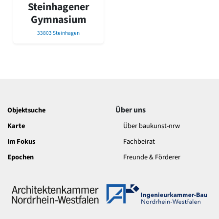
David Chipperfield
Steinhagener
Harald Deilmann
Gymnasium
Gottfried Böhm
33803 Steinhagen
Schneider von Esleben
Peter Behrens
Auszeichnung vorbildlicher Bauten NRW 2020
Big Beautiful Buildings (Großbauten der Nachkriegszeit)
Epochen
Gesamtübersicht...
Gegenwart
Über uns
Objektsuche
Postmoderne
Karte
Über baukunst-nrw
1950er-70er Jahre
Moderne
Im Fokus
Fachbeirat
Reformarchitektur
Epochen
Freunde & Förderer
Jugendstil
Historismus
Klassizismus
Barock
Renaissance
Gotik