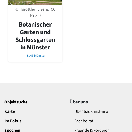
David Chipperfield
Harald Deilmann
© Hajotthu, Lizenz:
CC
Gottfried Böhm
BY 3.0
Schneider von Esleben
Botanischer
Peter Behrens
Garten und
Auszeichnung vorbildlicher Bauten NRW 2020
Schlossgarten
Big Beautiful Buildings (Großbauten der Nachkriegszeit)
in Münster
Epochen
48149 Münster
Gesamtübersicht...
Gegenwart
Postmoderne
1950er-70er Jahre
Moderne
Reformarchitektur
Jugendstil
Über uns
Objektsuche
Historismus
Klassizismus
Karte
Über baukunst-nrw
Barock
Im Fokus
Fachbeirat
Renaissance
Gotik
Epochen
Freunde & Förderer