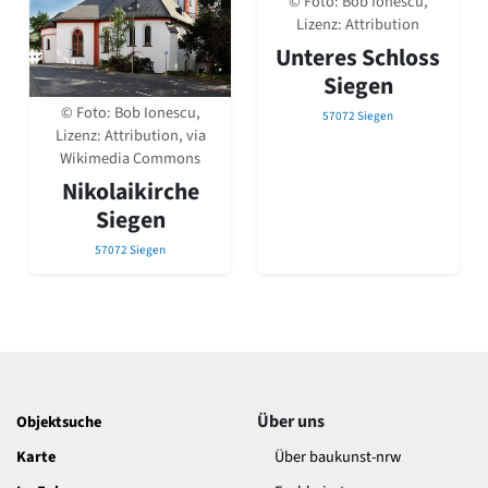
© Foto: Bob Ionescu,
David Chipperfield
Lizenz: Attribution
Harald Deilmann
Unteres Schloss
Gottfried Böhm
Schneider von Esleben
Siegen
Peter Behrens
© Foto: Bob Ionescu,
57072 Siegen
Auszeichnung vorbildlicher Bauten NRW 2020
Lizenz: Attribution, via
Big Beautiful Buildings (Großbauten der Nachkriegszeit)
Wikimedia Commons
Epochen
Nikolaikirche
Siegen
Gesamtübersicht...
Gegenwart
57072 Siegen
Postmoderne
1950er-70er Jahre
Moderne
Reformarchitektur
Jugendstil
Historismus
Klassizismus
Über uns
Objektsuche
Barock
Karte
Über baukunst-nrw
Renaissance
Gotik