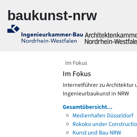
Zur Navigation springen
Zum Inhalt springen
baukunst-nrw
Im Fokus
Im Fokus
Internetführer zu Architektur
Ingenieurbaukunst in NRW
Gesamtübersicht...
Medienhafen Düsseldorf
Rokoko under Constructi
Kunst und Bau NRW