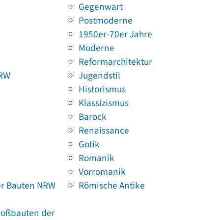
Gegenwart
Postmoderne
1950er-70er Jahre
Moderne
Reformarchitektur
NRW
Jugendstil
Historismus
Klassizismus
Barock
Renaissance
Gotik
Romanik
Vorromanik
er Bauten NRW
Römische Antike
Großbauten der