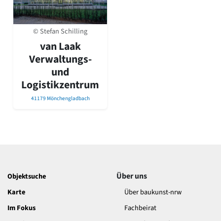
David Chipperfield
Harald Deilmann
Gottfried Böhm
© Stefan Schilling
Schneider von Esleben
van Laak
Peter Behrens
Verwaltungs-
Auszeichnung vorbildlicher Bauten NRW 2020
Big Beautiful Buildings (Großbauten der Nachkriegszeit)
und
Logistikzentrum
Epochen
Gesamtübersicht...
41179 Mönchengladbach
Gegenwart
Postmoderne
1950er-70er Jahre
Moderne
Reformarchitektur
Jugendstil
Historismus
Über uns
Objektsuche
Klassizismus
Karte
Über baukunst-nrw
Barock
Renaissance
Im Fokus
Fachbeirat
Gotik