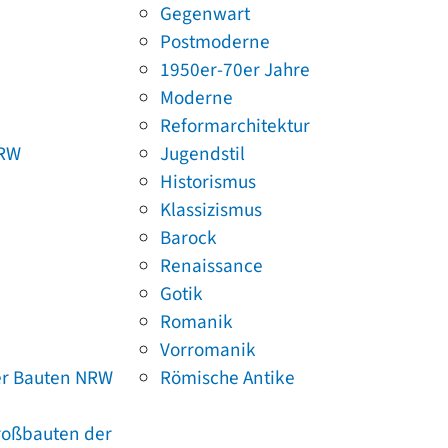
Gegenwart
Postmoderne
1950er-70er Jahre
Moderne
Reformarchitektur
NRW
Jugendstil
Historismus
Klassizismus
Barock
Renaissance
Gotik
Romanik
Vorromanik
er Bauten NRW
Römische Antike
Großbauten der