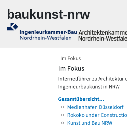
Zur Navigation springen
Zum Inhalt springen
baukunst-nrw
Im Fokus
Im Fokus
Internetführer zu Architektur
Ingenieurbaukunst in NRW
Gesamtübersicht...
Medienhafen Düsseldorf
Rokoko under Constructi
Kunst und Bau NRW