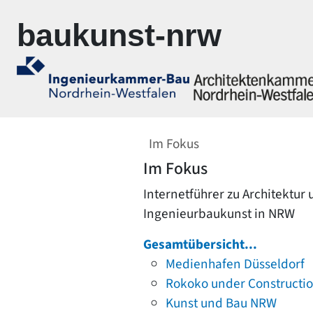
Zur Navigation springen
Zum Inhalt springen
baukunst-nrw
Im Fokus
Im Fokus
Internetführer zu Architektur
Ingenieurbaukunst in NRW
Gesamtübersicht...
Medienhafen Düsseldorf
Rokoko under Constructi
Kunst und Bau NRW