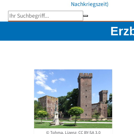
Nachkriegszeit)
Suchbegriff eingeben
Erz
© Tohma, Lizenz:
CC BY-SA 3.0