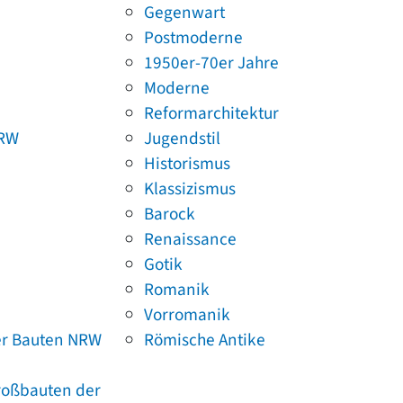
Gegenwart
Postmoderne
1950er-70er Jahre
Moderne
Reformarchitektur
NRW
Jugendstil
Historismus
Klassizismus
Barock
Renaissance
Gotik
Romanik
Vorromanik
er Bauten NRW
Römische Antike
Großbauten der