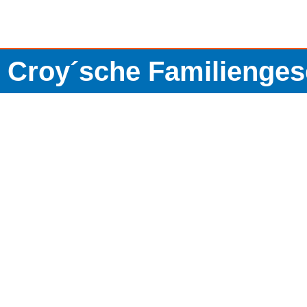
 Croy´sche Familiengese