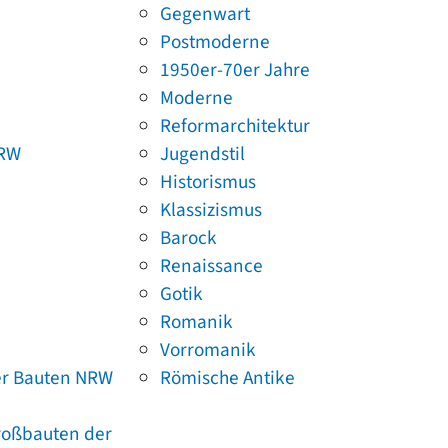
Gegenwart
Postmoderne
1950er-70er Jahre
Moderne
Reformarchitektur
NRW
Jugendstil
Historismus
Klassizismus
Barock
Renaissance
Gotik
Romanik
Vorromanik
er Bauten NRW
Römische Antike
Großbauten der