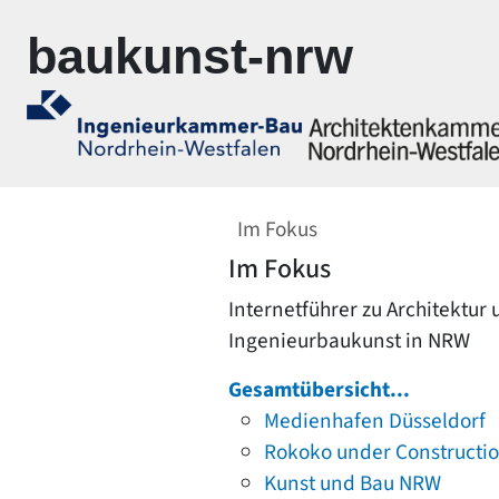
Zur Navigation springen
Zum Inhalt springen
baukunst-nrw
Im Fokus
Im Fokus
Internetführer zu Architektur
Ingenieurbaukunst in NRW
Gesamtübersicht...
Medienhafen Düsseldorf
Rokoko under Constructi
Kunst und Bau NRW