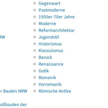
Gegenwart
Postmoderne
1950er-70er Jahre
Moderne
Reformarchitektur
NRW
Jugendstil
Historismus
Klassizismus
Barock
Renaissance
Gotik
Romanik
Vorromanik
er Bauten NRW
Römische Antike
Großbauten der