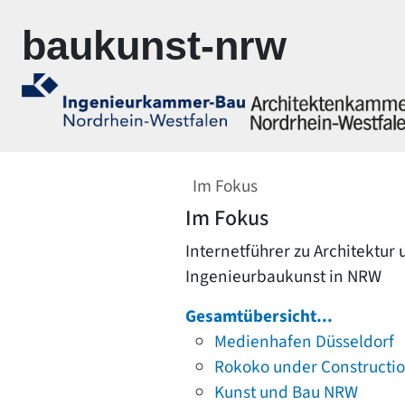
Zur Navigation springen
Zum Inhalt springen
baukunst-nrw
Im Fokus
Im Fokus
Internetführer zu Architektur
Ingenieurbaukunst in NRW
Gesamtübersicht...
Medienhafen Düsseldorf
Rokoko under Constructi
Kunst und Bau NRW