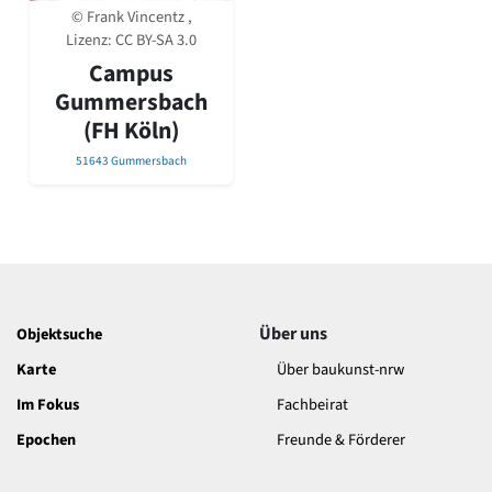
David Chipperfield
© Frank Vincentz ,
Harald Deilmann
Lizenz:
CC BY-SA 3.0
Gottfried Böhm
Campus
Schneider von Esleben
Gummersbach
Peter Behrens
(FH Köln)
Auszeichnung vorbildlicher Bauten NRW 2020
Big Beautiful Buildings (Großbauten der Nachkriegszeit)
51643 Gummersbach
Epochen
Gesamtübersicht...
Gegenwart
Postmoderne
1950er-70er Jahre
Moderne
Über uns
Objektsuche
Reformarchitektur
Jugendstil
Karte
Über baukunst-nrw
Historismus
Im Fokus
Fachbeirat
Klassizismus
Barock
Epochen
Freunde & Förderer
Renaissance
Gotik