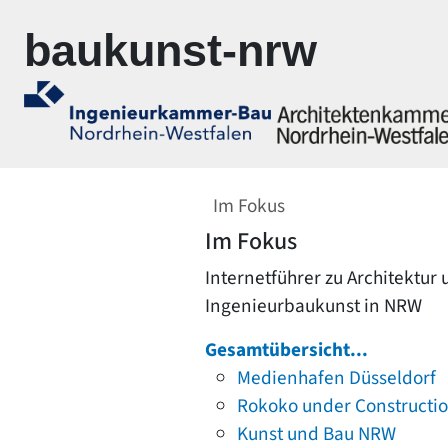
Zur Navigation springen
Zum Inhalt springen
baukunst-nrw
Im Fokus
Im Fokus
Internetführer zu Architektur
Ingenieurbaukunst in NRW
Gesamtübersicht...
Medienhafen Düsseldorf
Rokoko under Constructi
Kunst und Bau NRW