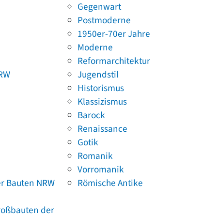
Gegenwart
Postmoderne
1950er-70er Jahre
Moderne
Reformarchitektur
NRW
Jugendstil
Historismus
Klassizismus
Barock
Renaissance
Gotik
Romanik
Vorromanik
er Bauten NRW
Römische Antike
Großbauten der