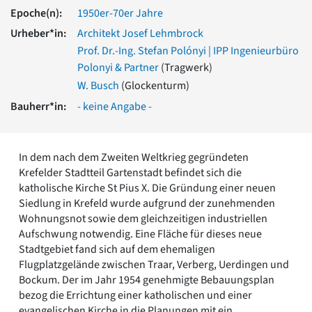
Romanik
Epoche(n):
1950er-70er Jahre
Vorromanik
Urheber*in:
Architekt Josef Lehmbrock
Römische Antike
Prof. Dr.-Ing. Stefan Polónyi | IPP Ingenieurbüro
Über uns
Polonyi & Partner
(Tragwerk)
Über baukunst-nrw
W. Busch
(Glockenturm)
Fachbeirat
Bauherr*in:
- keine Angabe -
Freunde & Förderer
Kontakt
Impressum
In dem nach dem Zweiten Weltkrieg gegründeten
Datenschutz
Krefelder Stadtteil Gartenstadt befindet sich die
Suchbegriff eingeben
katholische Kirche St Pius X. Die Gründung einer neuen
Siedlung in Krefeld wurde aufgrund der zunehmenden
Wohnungsnot sowie dem gleichzeitigen industriellen
Aufschwung notwendig. Eine Fläche für dieses neue
Stadtgebiet fand sich auf dem ehemaligen
Flugplatzgelände zwischen Traar, Verberg, Uerdingen und
Bockum. Der im Jahr 1954 genehmigte Bebauungsplan
bezog die Errichtung einer katholischen und einer
evangelischen Kirche in die Planungen mit ein.