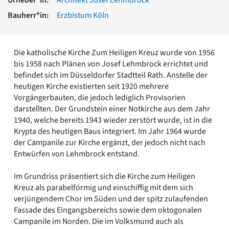
Romanik
Bauherr*in:
Erzbistum Köln
Vorromanik
Römische Antike
Über uns
Die katholische Kirche Zum Heiligen Kreuz wurde von 1956
Über baukunst-nrw
bis 1958 nach Plänen von Josef Lehmbrock errichtet und
Fachbeirat
befindet sich im Düsseldorfer Stadtteil Rath. Anstelle der
Freunde & Förderer
heutigen Kirche existierten seit 1920 mehrere
Kontakt
Vorgängerbauten, die jedoch lediglich Provisorien
Impressum
darstellten. Der Grundstein einer Notkirche aus dem Jahr
Datenschutz
1940, welche bereits 1943 wieder zerstört wurde, ist in die
Krypta des heutigen Baus integriert. Im Jahr 1964 wurde
Suchbegriff eingeben
der Campanile zur Kirche ergänzt, der jedoch nicht nach
Entwürfen von Lehmbrock entstand.
Im Grundriss präsentiert sich die Kirche zum Heiligen
Kreuz als parabelförmig und einschiffig mit dem sich
verjüngendem Chor im Süden und der spitz zulaufenden
Fassade des Eingangsbereichs sowie dem oktogonalen
Campanile im Norden. Die im Volksmund auch als