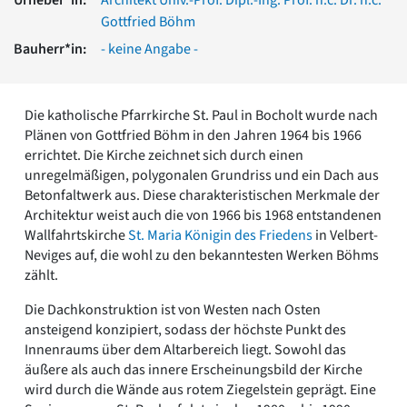
Romanik
Gottfried Böhm
Vorromanik
Bauherr*in:
- keine Angabe -
Römische Antike
Über uns
Über baukunst-nrw
Die katholische Pfarrkirche St. Paul in Bocholt wurde nach
Fachbeirat
Plänen von Gottfried Böhm in den Jahren 1964 bis 1966
Freunde & Förderer
errichtet. Die Kirche zeichnet sich durch einen
Kontakt
unregelmäßigen, polygonalen Grundriss und ein Dach aus
Impressum
Betonfaltwerk aus. Diese charakteristischen Merkmale der
Datenschutz
Architektur weist auch die von 1966 bis 1968 entstandenen
Wallfahrtskirche
St. Maria Königin des Friedens
in Velbert-
Suchbegriff eingeben
Neviges auf, die wohl zu den bekanntesten Werken Böhms
zählt.
Die Dachkonstruktion ist von Westen nach Osten
ansteigend konzipiert, sodass der höchste Punkt des
Innenraums über dem Altarbereich liegt. Sowohl das
äußere als auch das innere Erscheinungsbild der Kirche
wird durch die Wände aus rotem Ziegelstein geprägt. Eine