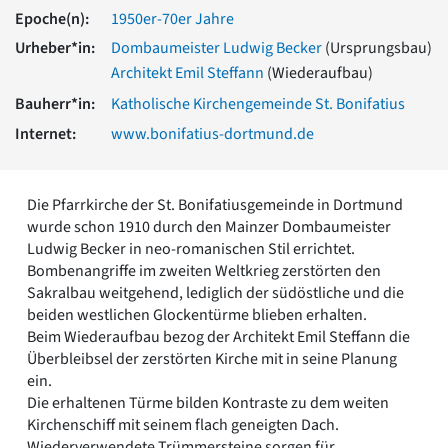
Romanik
Epoche(n):
1950er-70er Jahre
Vorromanik
Urheber*in:
Dombaumeister Ludwig Becker
(Ursprungsbau)
Römische Antike
Architekt Emil Steffann
(Wiederaufbau)
Über uns
Bauherr*in:
Katholische Kirchengemeinde St. Bonifatius
Über baukunst-nrw
Internet:
www.bonifatius-dortmund.de
Fachbeirat
Freunde & Förderer
Kontakt
Die Pfarrkirche der St. Bonifatiusgemeinde in Dortmund
Impressum
wurde schon 1910 durch den Mainzer Dombaumeister
Datenschutz
Ludwig Becker in neo-romanischen Stil errichtet.
Suchbegriff eingeben
Bombenangriffe im zweiten Weltkrieg zerstörten den
Sakralbau weitgehend, lediglich der südöstliche und die
beiden westlichen Glockentürme blieben erhalten.
Beim Wiederaufbau bezog der Architekt Emil Steffann die
Überbleibsel der zerstörten Kirche mit in seine Planung
ein.
Die erhaltenen Türme bilden Kontraste zu dem weiten
Kirchenschiff mit seinem flach geneigten Dach.
Wiederverwendete Trümmersteine sorgen für