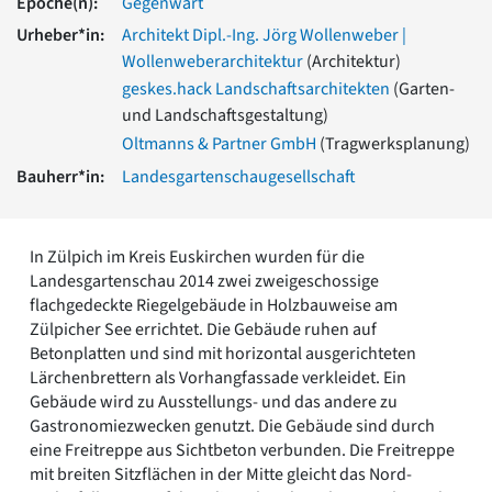
Epoche(n):
Gegenwart
Romanik
Urheber*in:
Architekt Dipl.-Ing. Jörg Wollenweber |
Vorromanik
Wollenweberarchitektur
(Architektur)
Römische Antike
geskes.hack Landschaftsarchitekten
(Garten-
Über uns
und Landschaftsgestaltung)
Über baukunst-nrw
Oltmanns & Partner GmbH
(Tragwerksplanung)
Fachbeirat
Bauherr*in:
Landesgartenschaugesellschaft
Freunde & Förderer
Kontakt
Impressum
Datenschutz
In Zülpich im Kreis Euskirchen wurden für die
Landesgartenschau 2014 zwei zweigeschossige
Suchbegriff eingeben
flachgedeckte Riegelgebäude in Holzbauweise am
Zülpicher See errichtet. Die Gebäude ruhen auf
Betonplatten und sind mit horizontal ausgerichteten
Lärchenbrettern als Vorhangfassade verkleidet. Ein
Gebäude wird zu Ausstellungs- und das andere zu
Gastronomiezwecken genutzt. Die Gebäude sind durch
eine Freitreppe aus Sichtbeton verbunden. Die Freitreppe
mit breiten Sitzflächen in der Mitte gleicht das Nord-