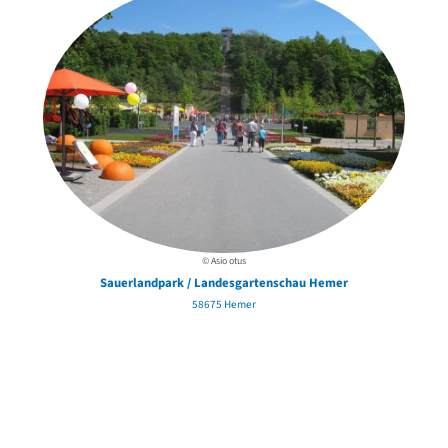
© Asio otus
Sauerlandpark / Landesgartenschau Hemer
58675 Hemer
Um