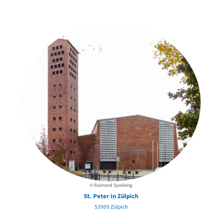
in der Nähe
© Raimond Spekking
St. Peter in Zülpich
53909 Zülpich