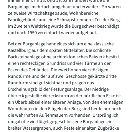
immer mehr. Im 18. Und 19. Jahrhundert wurde die
Burganlage mehrfach umgebaut und erweitert. So waren
zeitweise Wirtschaftsgebäude, Wohnbereiche,
Fabrikgebäude und eine Schnapsbrennerei Teil der Burg.
Im Zweiten Weltkrieg wurde die Burg schwer beschädigt
und nach 1950 vereinfacht wieder aufgebaut.
Bei der Burganlage handelt es sich um eine klassische
Kastellburg aus dem späten Mittelalter. Die schlichte
Backsteinanlage ohne architektonisches Beiwerk besitzt
einen rechteckigen Grundriss und vier Türme an den
Ecken des Gebäudes. Die zwei hohen vierstöckigen
Rundtürme und der auf zwei Geschosse gekürzte dritte
Rundturm sind gut sichtbar und prägen das
Erscheinungsbild der Festungsanlage. Der niedrige
übereck gestellte Vierecksturm an der nördlichen Ecke ist
ein Überbleibsel einer älteren Anlage. Von den ehemaligen
Wohnbauten in den Flügeln der Burg sind heute nur noch
die wehrhaften Außenmauern vorhanden. Ursprünglich
umgab die vierflügelige geschlossene Burganlage ein
breiter Wassergraben, auch Reste einer alten Zugbrücke