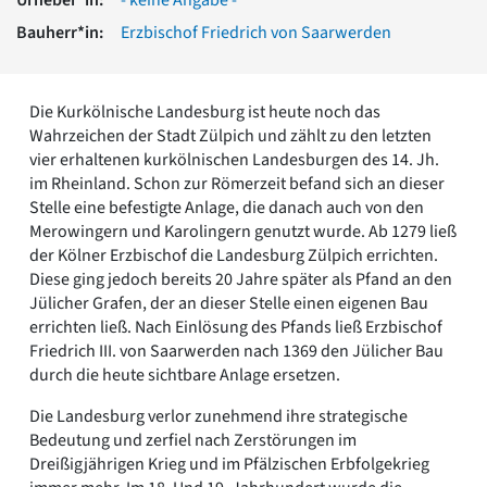
Romanik
Bauherr*in:
Erzbischof Friedrich von Saarwerden
Vorromanik
Römische Antike
Über uns
Die Kurkölnische Landesburg ist heute noch das
Über baukunst-nrw
Wahrzeichen der Stadt Zülpich und zählt zu den letzten
Fachbeirat
vier erhaltenen kurkölnischen Landesburgen des 14. Jh.
Freunde & Förderer
im Rheinland. Schon zur Römerzeit befand sich an dieser
Kontakt
Stelle eine befestigte Anlage, die danach auch von den
Impressum
Merowingern und Karolingern genutzt wurde. Ab 1279 ließ
Datenschutz
der Kölner Erzbischof die Landesburg Zülpich errichten.
Diese ging jedoch bereits 20 Jahre später als Pfand an den
Suchbegriff eingeben
Jülicher Grafen, der an dieser Stelle einen eigenen Bau
errichten ließ. Nach Einlösung des Pfands ließ Erzbischof
Friedrich III. von Saarwerden nach 1369 den Jülicher Bau
durch die heute sichtbare Anlage ersetzen.
Die Landesburg verlor zunehmend ihre strategische
Bedeutung und zerfiel nach Zerstörungen im
Dreißigjährigen Krieg und im Pfälzischen Erbfolgekrieg