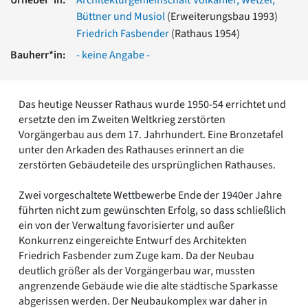
Romanik
Büttner und Musiol
(Erweiterungsbau 1993)
Vorromanik
Friedrich Fasbender
(Rathaus 1954)
Römische Antike
Bauherr*in:
- keine Angabe -
Über uns
Über baukunst-nrw
Fachbeirat
Das heutige Neusser Rathaus wurde 1950-54 errichtet und
Freunde & Förderer
ersetzte den im Zweiten Weltkrieg zerstörten
Kontakt
Vorgängerbau aus dem 17. Jahrhundert. Eine Bronzetafel
Impressum
unter den Arkaden des Rathauses erinnert an die
Datenschutz
zerstörten Gebäudeteile des ursprünglichen Rathauses.
Suchbegriff eingeben
Zwei vorgeschaltete Wettbewerbe Ende der 1940er Jahre
führten nicht zum gewünschten Erfolg, so dass schließlich
ein von der Verwaltung favorisierter und außer
Konkurrenz eingereichte Entwurf des Architekten
Friedrich Fasbender zum Zuge kam. Da der Neubau
deutlich größer als der Vorgängerbau war, mussten
angrenzende Gebäude wie die alte städtische Sparkasse
abgerissen werden. Der Neubaukomplex war daher in