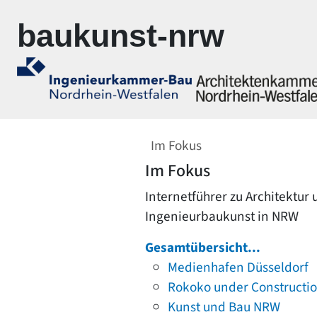
Zur Navigation springen
Zum Inhalt springen
baukunst-nrw
Im Fokus
Im Fokus
Internetführer zu Architektur
Ingenieurbaukunst in NRW
Gesamtübersicht...
Medienhafen Düsseldorf
Rokoko under Constructi
Kunst und Bau NRW