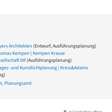
ers Architekten
(Entwurf, Ausführungsplanung)
 Thomas Kempen | Kempen Krause
sellschaft bR
(Ausführungsplanung)
 Tages- und Kunstlichtplanung | Kress&Adams
ng)
en, Planungsamt
In Google Maps öffnen