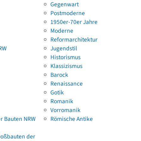
Gegenwart
Postmoderne
1950er-70er Jahre
Moderne
Reformarchitektur
NRW
Jugendstil
Historismus
Klassizismus
Barock
Renaissance
Gotik
Romanik
Vorromanik
er Bauten NRW
Römische Antike
Großbauten der