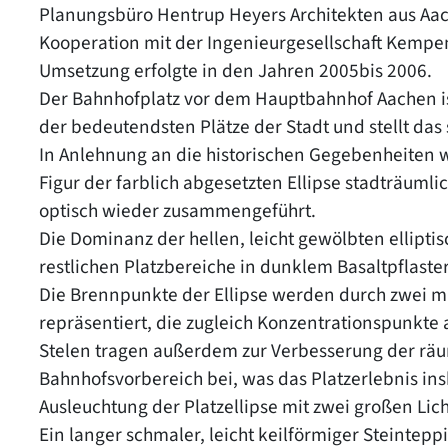
Planungsbüro Hentrup Heyers Architekten aus Aac
Kooperation mit der Ingenieurgesellschaft Kempe
Umsetzung erfolgte in den Jahren 2005bis 2006.
Der Bahnhofplatz vor dem Hauptbahnhof Aachen is
der bedeutendsten Plätze der Stadt und stellt das
In Anlehnung an die historischen Gegebenheiten 
Figur der farblich abgesetzten Ellipse stadträuml
optisch wieder zusammengeführt.
Die Dominanz der hellen, leicht gewölbten ellipt
restlichen Platzbereiche in dunklem Basaltpflaster
Die Brennpunkte der Ellipse werden durch zwei ma
repräsentiert, die zugleich Konzentrationspunkte 
Stelen tragen außerdem zur Verbesserung der rä
Bahnhofsvorbereich bei, was das Platzerlebnis i
Ausleuchtung der Platzellipse mit zwei großen Lich
Ein langer schmaler, leicht keilförmiger Steintepp