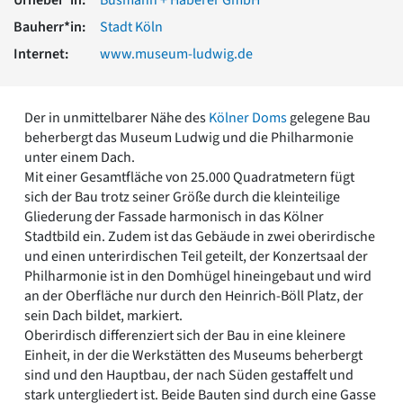
Romanik
Bauherr*in:
Stadt Köln
Vorromanik
Römische Antike
Internet:
www.museum-ludwig.de
Über uns
Über baukunst-nrw
Der in unmittelbarer Nähe des
Kölner Doms
gelegene Bau
Fachbeirat
beherbergt das Museum Ludwig und die Philharmonie
Freunde & Förderer
unter einem Dach.
Kontakt
Mit einer Gesamtfläche von 25.000 Quadratmetern fügt
Impressum
sich der Bau trotz seiner Größe durch die kleinteilige
Datenschutz
Gliederung der Fassade harmonisch in das Kölner
Stadtbild ein. Zudem ist das Gebäude in zwei oberirdische
Suchbegriff eingeben
und einen unterirdischen Teil geteilt, der Konzertsaal der
Philharmonie ist in den Domhügel hineingebaut und wird
an der Oberfläche nur durch den Heinrich-Böll Platz, der
sein Dach bildet, markiert.
Oberirdisch differenziert sich der Bau in eine kleinere
Einheit, in der die Werkstätten des Museums beherbergt
sind und den Hauptbau, der nach Süden gestaffelt und
stark untergliedert ist. Beide Bauten sind durch eine Gasse