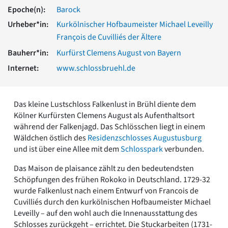
Romanik
Epoche(n):
Barock
Vorromanik
Urheber*in:
Kurkölnischer Hofbaumeister Michael Leveilly
Römische Antike
François de Cuvilliés der Ältere
Über uns
Bauherr*in:
Kurfürst Clemens August von Bayern
Über baukunst-nrw
Internet:
www.schlossbruehl.de
Fachbeirat
Freunde & Förderer
Kontakt
Das kleine Lustschloss Falkenlust in Brühl diente dem
Impressum
Kölner Kurfürsten Clemens August als Aufenthaltsort
Datenschutz
während der Falkenjagd. Das Schlösschen liegt in einem
Suchbegriff eingeben
Wäldchen östlich des
Residenzschlosses Augustusburg
und ist über eine Allee mit dem
Schlosspark
verbunden.
Das Maison de plaisance zählt zu den bedeutendsten
Schöpfungen des frühen Rokoko in Deutschland. 1729-32
wurde Falkenlust nach einem Entwurf von Francois de
Cuvilliés durch den kurkölnischen Hofbaumeister Michael
Leveilly – auf den wohl auch die Innenausstattung des
Schlosses zurückgeht – errichtet. Die Stuckarbeiten (1731-