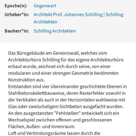
Romanik
Epoche(n):
Gegenwart
Vorromanik
Urheber*in:
Architekt Prof. Johannes Schilling | Schilling
Römische Antike
Architekten
Über uns
Bauherr*in:
Schilling Architekten
Über baukunst-nrw
Fachbeirat
Freunde & Förderer
Das Bürogebäude am Gereonswall, welches vom
Kontakt
Architekturbüro Schilling für das eigene Architekturbüro
Impressum
erbaut wurde, zeichnet sich durch seine, von einer
Datenschutz
modularen und einer strengen Geometrie bestimmten
Konstruktion aus.
Suchbegriff eingeben
Entstanden sind vier übereinander geschichtete Ebenen in
Stahlbetonskelettbauweise, deren Rasterfelder sowohl in
der Vertikalen als auch in der Horizontalen wahlweise mit
Glas oder zweischaligem Sichtbeton ausgefacht wurden.
An den ausgestanzten "Fehlstellen" entwickelt sich ein
Wechselspiel zwischen offenen und geschlossenen
Flächen, Außen- und Innenraum.
Luft und Verbindungsräume lassen durch die