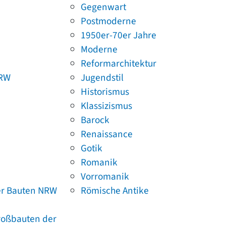
Gegenwart
Postmoderne
1950er-70er Jahre
Moderne
Reformarchitektur
NRW
Jugendstil
Historismus
Klassizismus
Barock
Renaissance
Gotik
Romanik
Vorromanik
er Bauten NRW
Römische Antike
Großbauten der