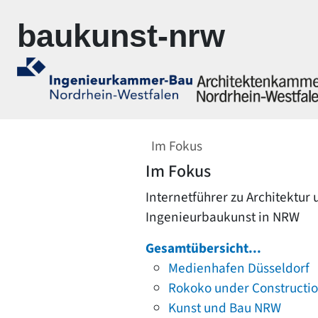
Zur Navigation springen
Zum Inhalt springen
baukunst-nrw
Im Fokus
Im Fokus
Internetführer zu Architektur
Ingenieurbaukunst in NRW
Gesamtübersicht...
Medienhafen Düsseldorf
Rokoko under Constructi
Kunst und Bau NRW