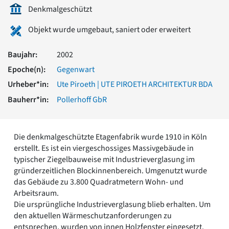
Romanik
Denkmalgeschützt
Vorromanik
Objekt wurde umgebaut, saniert oder erweitert
Römische Antike
Über uns
Baujahr:
2002
Über baukunst-nrw
Epoche(n):
Gegenwart
Fachbeirat
Freunde & Förderer
Urheber*in:
Ute Piroeth | UTE PIROETH ARCHITEKTUR BDA
Kontakt
Bauherr*in:
Pollerhoff GbR
Impressum
Datenschutz
Suchbegriff eingeben
Die denkmalgeschützte Etagenfabrik wurde 1910 in Köln
erstellt. Es ist ein viergeschossiges Massivgebäude in
typischer Ziegelbauweise mit Industrieverglasung im
gründerzeitlichen Blockinnenbereich. Umgenutzt wurde
das Gebäude zu 3.800 Quadratmetern Wohn- und
Arbeitsraum.
Die ursprüngliche Industrieverglasung blieb erhalten. Um
den aktuellen Wärmeschutzanforderungen zu
entsprechen, wurden von innen Holzfenster eingesetzt.