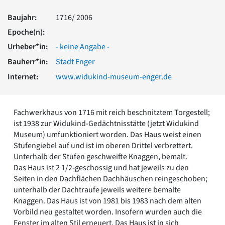
Romanik
Baujahr:
1716/ 2006
Vorromanik
Römische Antike
Epoche(n):
Über uns
Urheber*in:
- keine Angabe -
Über baukunst-nrw
Bauherr*in:
Stadt Enger
Fachbeirat
Internet:
www.widukind-museum-enger.de
Freunde & Förderer
Kontakt
Impressum
Fachwerkhaus von 1716 mit reich beschnitztem Torgestell;
Datenschutz
ist 1938 zur Widukind-Gedächtnisstätte (jetzt Widukind
Suchbegriff eingeben
Museum) umfunktioniert worden. Das Haus weist einen
Stufengiebel auf und ist im oberen Drittel verbrettert.
Unterhalb der Stufen geschweifte Knaggen, bemalt.
Das Haus ist 2 1/2-geschossig und hat jeweils zu den
Seiten in den Dachflächen Dachhäuschen reingeschoben;
unterhalb der Dachtraufe jeweils weitere bemalte
Knaggen. Das Haus ist von 1981 bis 1983 nach dem alten
Vorbild neu gestaltet worden. Insofern wurden auch die
Fenster im alten Stil erneuert. Das Haus ist in sich