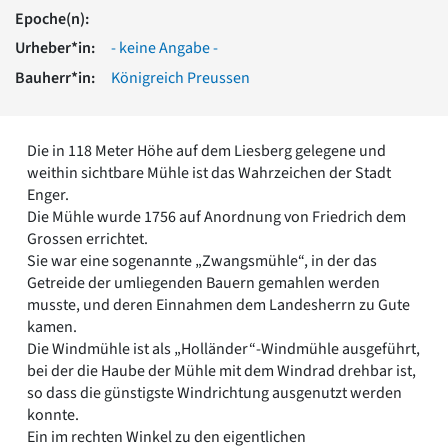
Romanik
Epoche(n):
Vorromanik
Urheber*in:
- keine Angabe -
Römische Antike
Bauherr*in:
Königreich Preussen
Über uns
Über baukunst-nrw
Fachbeirat
Die in 118 Meter Höhe auf dem Liesberg gelegene und
Freunde & Förderer
weithin sichtbare Mühle ist das Wahrzeichen der Stadt
Kontakt
Enger.
Impressum
Die Mühle wurde 1756 auf Anordnung von Friedrich dem
Datenschutz
Grossen errichtet.
Sie war eine sogenannte „Zwangsmühle“, in der das
Suchbegriff eingeben
Getreide der umliegenden Bauern gemahlen werden
musste, und deren Einnahmen dem Landesherrn zu Gute
kamen.
Die Windmühle ist als „Holländer“-Windmühle ausgeführt,
bei der die Haube der Mühle mit dem Windrad drehbar ist,
so dass die günstigste Windrichtung ausgenutzt werden
konnte.
Ein im rechten Winkel zu den eigentlichen