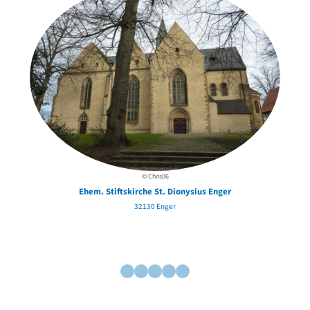
© Chris06
Ehem. Stiftskirche St. Dionysius Enger
32130 Enger