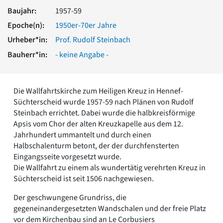
Romanik
Baujahr:
1957-59
Vorromanik
Epoche(n):
1950er-70er Jahre
Römische Antike
Urheber*in:
Prof. Rudolf Steinbach
Über uns
Bauherr*in:
- keine Angabe -
Über baukunst-nrw
Fachbeirat
Freunde & Förderer
Die Wallfahrtskirche zum Heiligen Kreuz in Hennef-
Kontakt
Süchterscheid wurde 1957-59 nach Plänen von Rudolf
Impressum
Steinbach errichtet. Dabei wurde die halbkreisförmige
Datenschutz
Apsis vom Chor der alten Kreuzkapelle aus dem 12.
Suchbegriff eingeben
Jahrhundert ummantelt und durch einen
Halbschalenturm betont, der der durchfensterten
Eingangsseite vorgesetzt wurde.
Die Wallfahrt zu einem als wundertätig verehrten Kreuz in
Süchterscheid ist seit 1506 nachgewiesen.
Der geschwungene Grundriss, die
gegeneinandergesetzten Wandschalen und der freie Platz
vor dem Kirchenbau sind an Le Corbusiers