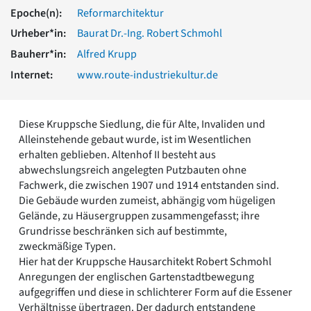
Romanik
Epoche(n):
Reformarchitektur
Vorromanik
Urheber*in:
Baurat Dr.-Ing. Robert Schmohl
Römische Antike
Bauherr*in:
Alfred Krupp
Über uns
Internet:
www.route-industriekultur.de
Über baukunst-nrw
Fachbeirat
Freunde & Förderer
Diese Kruppsche Siedlung, die für Alte, Invaliden und
Kontakt
Alleinstehende gebaut wurde, ist im Wesentlichen
Impressum
erhalten geblieben. Altenhof II besteht aus
Datenschutz
abwechslungsreich angelegten Putzbauten ohne
Suchbegriff eingeben
Fachwerk, die zwischen 1907 und 1914 entstanden sind.
Die Gebäude wurden zumeist, abhängig vom hügeligen
Gelände, zu Häusergruppen zusammengefasst; ihre
Grundrisse beschränken sich auf bestimmte,
zweckmäßige Typen.
Hier hat der Kruppsche Hausarchitekt Robert Schmohl
Anregungen der englischen Gartenstadtbewegung
aufgegriffen und diese in schlichterer Form auf die Essener
Verhältnisse übertragen. Der dadurch entstandene