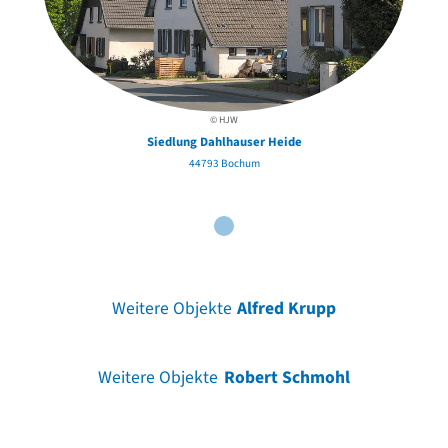
© A
© HJW
Siedlung Dahlhauser Heide
44793 Bochum
Weitere Objekte
Alfred Krupp
Weitere Objekte
Robert Schmohl