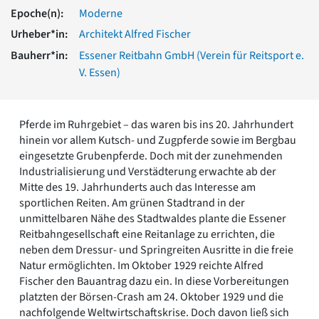
Romanik
Epoche(n):
Moderne
Vorromanik
Urheber*in:
Architekt Alfred Fischer
Römische Antike
Bauherr*in:
Essener Reitbahn GmbH (Verein für Reitsport e.
Über uns
V. Essen)
Über baukunst-nrw
Fachbeirat
Freunde & Förderer
Pferde im Ruhrgebiet – das waren bis ins 20. Jahrhundert
Kontakt
hinein vor allem Kutsch- und Zugpferde sowie im Bergbau
Impressum
eingesetzte Grubenpferde. Doch mit der zunehmenden
Datenschutz
Industrialisierung und Verstädterung erwachte ab der
Mitte des 19. Jahrhunderts auch das Interesse am
Suchbegriff eingeben
sportlichen Reiten. Am grünen Stadtrand in der
unmittelbaren Nähe des Stadtwaldes plante die Essener
Reitbahngesellschaft eine Reitanlage zu errichten, die
neben dem Dressur- und Springreiten Ausritte in die freie
Natur ermöglichten. Im Oktober 1929 reichte Alfred
Fischer den Bauantrag dazu ein. In diese Vorbereitungen
platzten der Börsen-Crash am 24. Oktober 1929 und die
nachfolgende Weltwirtschaftskrise. Doch davon ließ sich