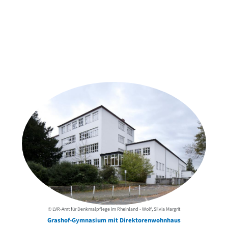
Weitere Objekte
der Urheber*innen
© LVR-Amt für Denkmalpflege im Rheinland - Wolf, Silvia Margrit
Grashof-Gymnasium mit Direktorenwohnhaus