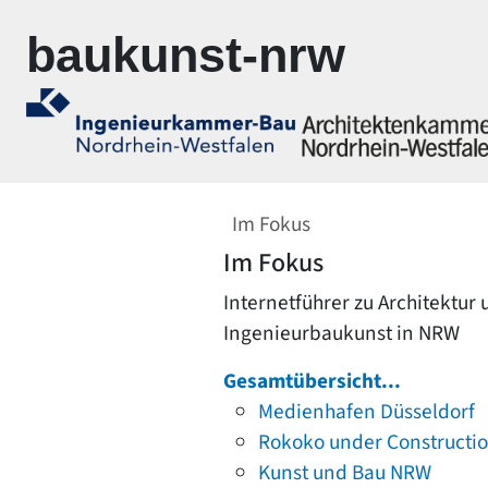
Zur Navigation springen
Zum Inhalt springen
baukunst-nrw
Im Fokus
Im Fokus
Internetführer zu Architektur
Ingenieurbaukunst in NRW
Gesamtübersicht...
Medienhafen Düsseldorf
Rokoko under Constructi
Kunst und Bau NRW