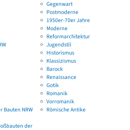
Gegenwart
Postmoderne
1950er-70er Jahre
Moderne
Reformarchitektur
NRW
Jugendstil
Historismus
Klassizismus
Barock
Renaissance
Gotik
Romanik
Vorromanik
er Bauten NRW
Römische Antike
Großbauten der