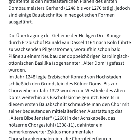
größtenteils den mittelalterlichen Plänen des ersten
Dombaumeisters Gerhard (1248 bis vor 1270 tätig), jedoch
sind einige Bauabschnitte in neogotischen Formen
ausgeführt.
Die Übertragung der Gebeine der Heiligen Drei Könige
durch Erzbischof Rainald van Dassel 1164 nach Köln führte
zu wachsenden Pilgerströmen, woraufhin schon bald
Pläne zu einem Neubau der doppelchörigen karolingisch-
ottonischen Basilika (sogenannter „Alter Dom“) gefasst
wurden.
Im Jahr 1248 legte Erzbischof Konrad von Hochstaden
schließlich den Grundstein des Kölner Doms. Bis zur
Chorweihe im Jahr 1322 wurden die Westteile des Alten
Doms weiterhin als Bischofskirche genutzt. Bereits in
diesem ersten Bauabschnitt schmückte man den Chor mit
seiner bedeutenden mittelalterlichen Ausstattung: das
„Ältere Bibelfenster“ (1260) in der Achskapelle, das
hölzerne Chorgestühl (1308-11), dahinter ein
bemerkenswerter Zyklus monumentaler
Chorschrankenmalereien, die Chorpfeilerfiguren