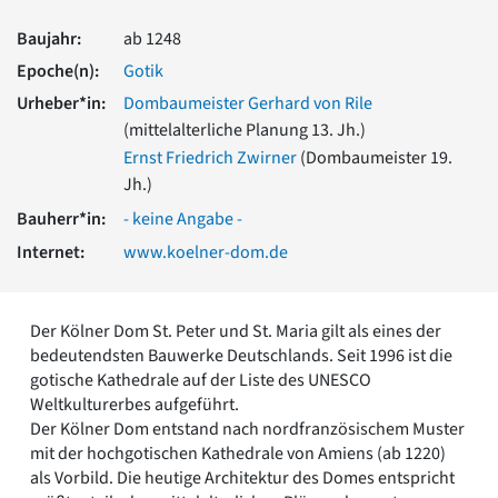
Romanik
Baujahr:
ab 1248
Vorromanik
Römische Antike
Epoche(n):
Gotik
Über uns
Urheber*in:
Dombaumeister Gerhard von Rile
(mittelalterliche Planung 13. Jh.)
Über baukunst-nrw
Fachbeirat
Ernst Friedrich Zwirner
(Dombaumeister 19.
Freunde & Förderer
Jh.)
Kontakt
Bauherr*in:
- keine Angabe -
Impressum
Internet:
www.koelner-dom.de
Datenschutz
Suchbegriff eingeben
Der Kölner Dom St. Peter und St. Maria gilt als eines der
bedeutendsten Bauwerke Deutschlands. Seit 1996 ist die
gotische Kathedrale auf der Liste des UNESCO
Weltkulturerbes aufgeführt.
Der Kölner Dom entstand nach nordfranzösischem Muster
mit der hochgotischen Kathedrale von Amiens (ab 1220)
als Vorbild. Die heutige Architektur des Domes entspricht