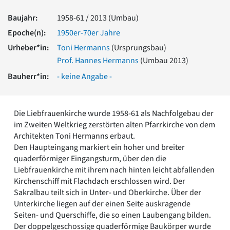
Romanik
Baujahr:
1958-61 / 2013 (Umbau)
Vorromanik
Römische Antike
Epoche(n):
1950er-70er Jahre
Über uns
Urheber*in:
Toni Hermanns
(Ursprungsbau)
Prof. Hannes Hermanns
(Umbau 2013)
Über baukunst-nrw
Fachbeirat
Bauherr*in:
- keine Angabe -
Freunde & Förderer
Kontakt
Impressum
Die Liebfrauenkirche wurde 1958-61 als Nachfolgebau der
Datenschutz
im Zweiten Weltkrieg zerstörten alten Pfarrkirche von dem
Suchbegriff eingeben
Architekten Toni Hermanns erbaut.
Den Haupteingang markiert ein hoher und breiter
quaderförmiger Eingangsturm, über den die
Liebfrauenkirche mit ihrem nach hinten leicht abfallenden
Kirchenschiff mit Flachdach erschlossen wird. Der
Sakralbau teilt sich in Unter- und Oberkirche. Über der
Unterkirche liegen auf der einen Seite auskragende
Seiten- und Querschiffe, die so einen Laubengang bilden.
Der doppelgeschossige quaderförmige Baukörper wurde