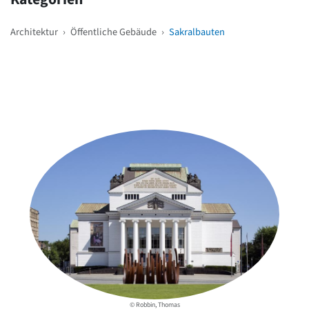
Architektur
›
Öffentliche Gebäude
›
Sakralbauten
Weitere Objekte
in der Nähe
© Robbin, Thomas