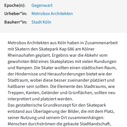
Romanik
Epoche(n):
Gegenwart
Vorromanik
Urheber*in:
Metrobox Architekten
Römische Antike
Bauherr*in:
Stadt Köln
Über uns
Über baukunst-nrw
Fachbeirat
Metrobox Architekten aus Köln haben in Zusammenarbeit
Freunde & Förderer
mit Skatern den Skatepark Kap 686 am Kölner
Kontakt
Rheinauhafen geplant. Ergebnis war die Abkehr vom
Impressum
gewohnten Bild eines Skateplatzes mit vielen Rundungen
Datenschutz
und Rampen. Die Skater wollten einen städtischen Raum,
der Hindernisse und Herausforderungen bietet wie der
Suchbegriff eingeben
Stadtraum, wobei diese besser zueinander platziert und
haltbarer sein sollten. Die Elemente des Stadtraums, wie
Treppen, Kanten, Geländer und Grünflächen, sollten neu
interpretiert und platziert werden.
Das gestalterische Grundkonzept für den Skatepark
entstand aus Überlagerung der Bilder, die mit dem Platz,
seiner Nutzung und seinem Ort zusammenhängen:
Menschen durchströmen die gebaute Stadtlandschaft,