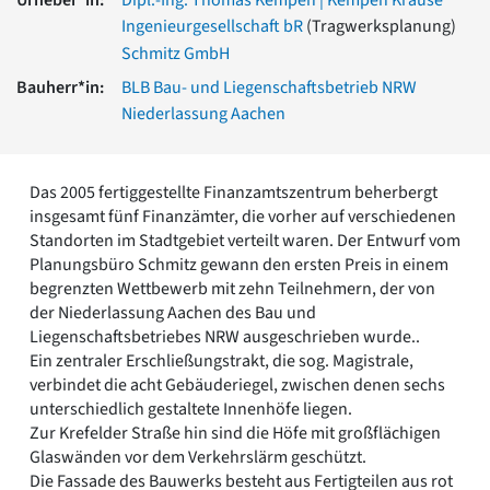
Romanik
Ingenieurgesellschaft bR
(Tragwerksplanung)
Vorromanik
Schmitz GmbH
Römische Antike
Bauherr*in:
BLB Bau- und Liegenschaftsbetrieb NRW
Über uns
Niederlassung Aachen
Über baukunst-nrw
Fachbeirat
Freunde & Förderer
Das 2005 fertiggestellte Finanzamtszentrum beherbergt
Kontakt
insgesamt fünf Finanzämter, die vorher auf verschiedenen
Impressum
Standorten im Stadtgebiet verteilt waren. Der Entwurf vom
Datenschutz
Planungsbüro Schmitz gewann den ersten Preis in einem
begrenzten Wettbewerb mit zehn Teilnehmern, der von
Suchbegriff eingeben
der Niederlassung Aachen des Bau und
Liegenschaftsbetriebes NRW ausgeschrieben wurde..
Ein zentraler Erschließungstrakt, die sog. Magistrale,
verbindet die acht Gebäuderiegel, zwischen denen sechs
unterschiedlich gestaltete Innenhöfe liegen.
Zur Krefelder Straße hin sind die Höfe mit großflächigen
Glaswänden vor dem Verkehrslärm geschützt.
Die Fassade des Bauwerks besteht aus Fertigteilen aus rot