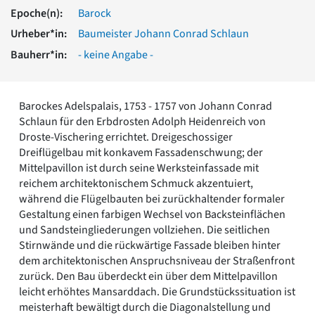
Romanik
Epoche(n):
Barock
Vorromanik
Urheber*in:
Baumeister Johann Conrad Schlaun
Römische Antike
Bauherr*in:
- keine Angabe -
Über uns
Über baukunst-nrw
Fachbeirat
Barockes Adelspalais, 1753 - 1757 von Johann Conrad
Freunde & Förderer
Schlaun für den Erbdrosten Adolph Heidenreich von
Kontakt
Droste-Vischering errichtet. Dreigeschossiger
Impressum
Dreiflügelbau mit konkavem Fassadenschwung; der
Datenschutz
Mittelpavillon ist durch seine Werksteinfassade mit
reichem architektonischem Schmuck akzentuiert,
Suchbegriff eingeben
während die Flügelbauten bei zurückhaltender formaler
Gestaltung einen farbigen Wechsel von Backsteinflächen
und Sandsteingliederungen vollziehen. Die seitlichen
Stirnwände und die rückwärtige Fassade bleiben hinter
dem architektonischen Anspruchsniveau der Straßenfront
zurück. Den Bau überdeckt ein über dem Mittelpavillon
leicht erhöhtes Mansarddach. Die Grundstückssituation ist
meisterhaft bewältigt durch die Diagonalstellung und