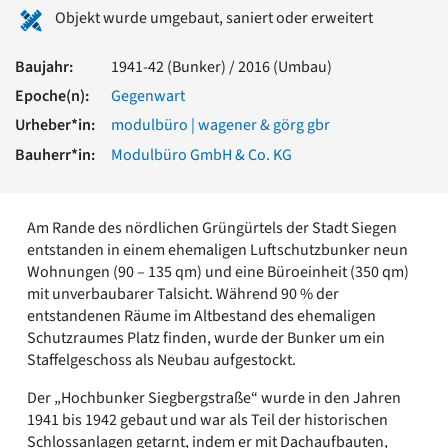
Romanik
Objekt wurde umgebaut, saniert oder erweitert
Vorromanik
Römische Antike
Baujahr:
1941-42 (Bunker) / 2016 (Umbau)
Über uns
Epoche(n):
Gegenwart
Über baukunst-nrw
Urheber*in:
modulbüro | wagener & görg gbr
Fachbeirat
Bauherr*in:
Modulbüro GmbH & Co. KG
Freunde & Förderer
Kontakt
Impressum
Am Rande des nördlichen Grüngürtels der Stadt Siegen
Datenschutz
entstanden in einem ehemaligen Luftschutzbunker neun
Suchbegriff eingeben
Wohnungen (90 – 135 qm) und eine Büroeinheit (350 qm)
mit unverbaubarer Talsicht. Während 90 % der
entstandenen Räume im Altbestand des ehemaligen
Schutzraumes Platz finden, wurde der Bunker um ein
Staffelgeschoss als Neubau aufgestockt.
Der „Hochbunker Siegbergstraße“ wurde in den Jahren
1941 bis 1942 gebaut und war als Teil der historischen
Schlossanlagen getarnt, indem er mit Dachaufbauten,