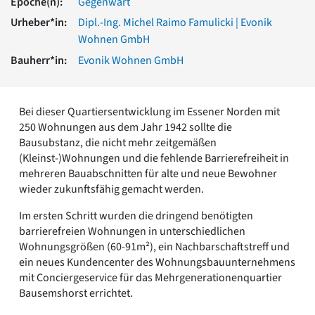
Epoche(n):
Gegenwart
Romanik
Urheber*in:
Dipl.-Ing. Michel Raimo Famulicki | Evonik
Vorromanik
Wohnen GmbH
Römische Antike
Bauherr*in:
Evonik Wohnen GmbH
Über uns
Über baukunst-nrw
Fachbeirat
Bei dieser Quartiersentwicklung im Essener Norden mit
Freunde & Förderer
250 Wohnungen aus dem Jahr 1942 sollte die
Kontakt
Bausubstanz, die nicht mehr zeitgemäßen
Impressum
(Kleinst-)Wohnungen und die fehlende Barrierefreiheit in
Datenschutz
mehreren Bauabschnitten für alte und neue Bewohner
Suchbegriff eingeben
wieder zukunftsfähig gemacht werden.
Im ersten Schritt wurden die dringend benötigten
barrierefreien Wohnungen in unterschiedlichen
Wohnungsgrößen (60-91m²), ein Nachbarschaftstreff und
ein neues Kundencenter des Wohnungsbauunternehmens
mit Conciergeservice für das Mehrgenerationenquartier
Bausemshorst errichtet.