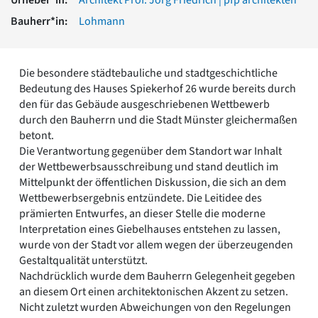
Romanik
Bauherr*in:
Lohmann
Vorromanik
Römische Antike
Über uns
Die besondere städtebauliche und stadtgeschichtliche
Über baukunst-nrw
Bedeutung des Hauses Spiekerhof 26 wurde bereits durch
Fachbeirat
den für das Gebäude ausgeschriebenen Wettbewerb
Freunde & Förderer
durch den Bauherrn und die Stadt Münster gleichermaßen
Kontakt
betont.
Impressum
Die Verantwortung gegenüber dem Standort war Inhalt
Datenschutz
der Wettbewerbsausschreibung und stand deutlich im
Mittelpunkt der öffentlichen Diskussion, die sich an dem
Suchbegriff eingeben
Wettbewerbsergebnis entzündete. Die Leitidee des
prämierten Entwurfes, an dieser Stelle die moderne
Interpretation eines Giebelhauses entstehen zu lassen,
wurde von der Stadt vor allem wegen der überzeugenden
Gestaltqualität unterstützt.
Nachdrücklich wurde dem Bauherrn Gelegenheit gegeben
an diesem Ort einen architektonischen Akzent zu setzen.
Nicht zuletzt wurden Abweichungen von den Regelungen