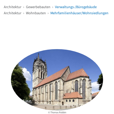
Architektur
›
Gewerbebauten
›
Verwaltungs-/Bürogebäude
Architektur
›
Wohnbauten
›
Mehrfamilienhäuser/Wohnsiedlungen
Weitere Objekte
in der Nähe
© Thomas Robbin