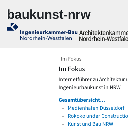
Zur Navigation springen
Zum Inhalt springen
baukunst-nrw
Im Fokus
Im Fokus
Internetführer zu Architektur
Ingenieurbaukunst in NRW
Gesamtübersicht...
Medienhafen Düsseldorf
Rokoko under Constructi
Kunst und Bau NRW