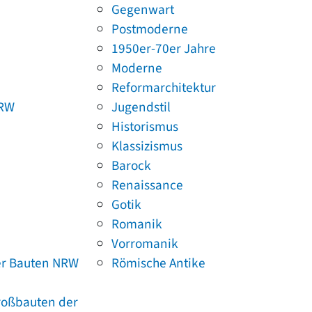
Gegenwart
Postmoderne
1950er-70er Jahre
Moderne
Reformarchitektur
NRW
Jugendstil
Historismus
Klassizismus
Barock
Renaissance
Gotik
Romanik
Vorromanik
er Bauten NRW
Römische Antike
Großbauten der