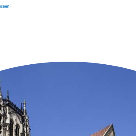
useen)
n der Nähe