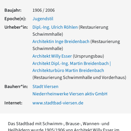
Romanik
Baujahr:
1906 / 2006
Vorromanik
Römische Antike
Epoche(n):
Jugendstil
Über uns
Urheber*in:
Dipl.-Ing. Ulrich Röhlen
(Restaurierung
Schwimmhalle)
Über baukunst-nrw
Fachbeirat
Architektin Inge Breidenbach
(Restaurierung
Freunde & Förderer
Schwimmhalle)
Kontakt
Architekt Willy Esser
(Ursprungsbau)
Impressum
Architekt Dipl.-Ing. Martin Breidenbach |
Datenschutz
Architekturbüro Martin Breidenbach
Suchbegriff eingeben
(Restaurierung Schwimmhalle und Vorderhaus)
Bauherr*in:
Stadt Viersen
Niederrheinwerke Viersen aktiv GmbH
Internet:
www.stadtbad-viersen.de
Das Stadtbad mit Schwimm-, Brause-, Wannen- und
Heilbädern wurde 1905/1906 von Architekt Willy Esser im